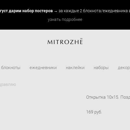
вгуст дарим набор постеров
→ за каждые 2 блокнота/ежедневника в
узнать подробнее
блокноты
ежедневники
наклейки
наборы
декор
здравляю
Открытка 10х15. Поз
169 pуб.