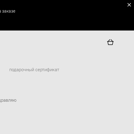
 заказе
подарочный сертификат
дравляю