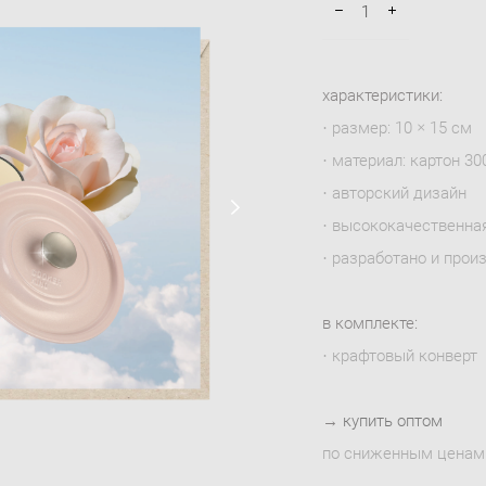
характеристики:
· размер: 10 × 15 см
· материал: картон 300
· авторский дизайн
· высококачественна
· разработано и прои
в комплекте:
· крафтовый конверт
→
купить оптом
по сниженным ценам 