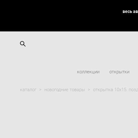
весь а
коллекции
открытки
каталог
>
новогодние товары
>
открытка 10х15. по