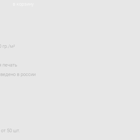
в корзину
 гр./м²
я печать
зведено в россии
от 50 шт.