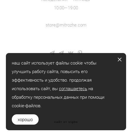
10:00—19:00
store@mitrozhe.com
наш сайт использует файлы cookie чтобы
улучшить работу сайта, повысить его
эффективность и удобство. продолжая
© mitrozhe, 2018—2026
использовать сайт, вы
соглашаетесь
на
® mitrozhe
обработку персональных данных при помощи
cookie-файлов.
хорошо
сайт от vigbo