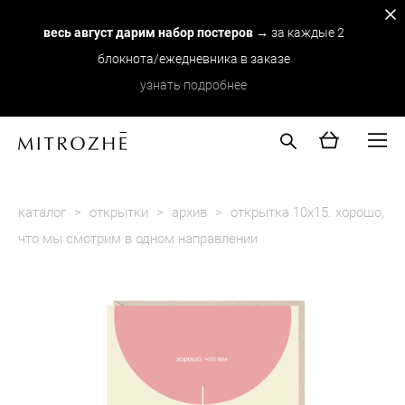
весь август дарим набор постеров
→ за каждые 2
блокнота/ежедневника в заказе
узнать подробнее
каталог
>
открытки
>
архив
>
открытка 10х15. хорошо,
что мы смотрим в одном направлении