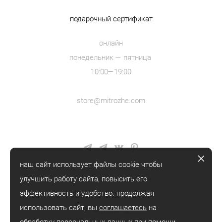
подарочный сертификат
онлайн
понедельник — пятница
10:00—19:00
store@mitrozhe.com
наш сайт использует файлы cookie чтобы
улучшить работу сайта, повысить его
эффективность и удобство. продолжая
© mitrozhe, 2018—2026
использовать сайт, вы
соглашаетесь
на
® mitrozhe
обработку персональных данных при помощи