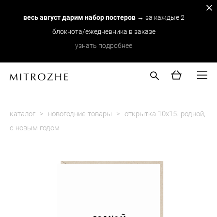
весь август дарим набор постеров
→ за каждые 2
блокнота/ежедневника в заказе
узнать подробнее
каталог
>
новогодние товары
>
открытка 10х15. родной,
с новым годом