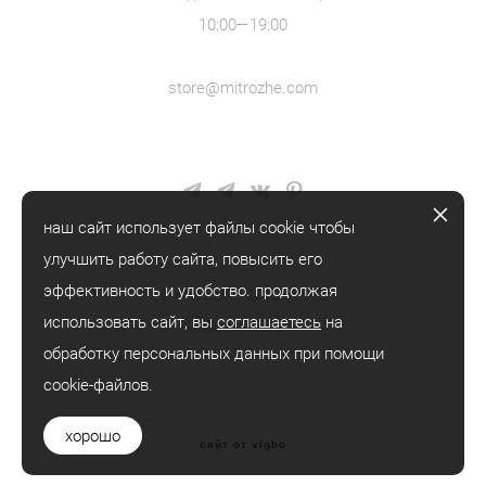
10:00—19:00
store@mitrozhe.com
наш сайт использует файлы cookie чтобы
улучшить работу сайта, повысить его
эффективность и удобство. продолжая
© mitrozhe, 2018—2026
использовать сайт, вы
соглашаетесь
на
® mitrozhe
обработку персональных данных при помощи
cookie-файлов.
хорошо
сайт от vigbo