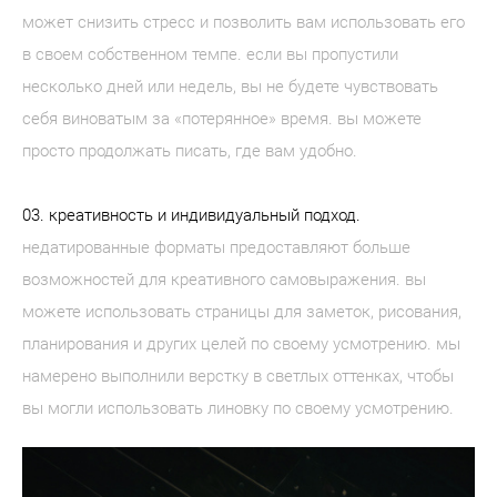
может снизить стресс и позволить вам использовать его
в своем собственном темпе. если вы пропустили
несколько дней или недель, вы не будете чувствовать
себя виноватым за «потерянное» время. вы можете
просто продолжать писать, где вам удобно.
03. креативность и индивидуальный подход.
недатированные форматы предоставляют больше
возможностей для креативного самовыражения. вы
можете использовать страницы для заметок, рисования,
планирования и других целей по своему усмотрению. мы
намерено выполнили верстку в светлых оттенках, чтобы
вы могли использовать линовку по своему усмотрению.