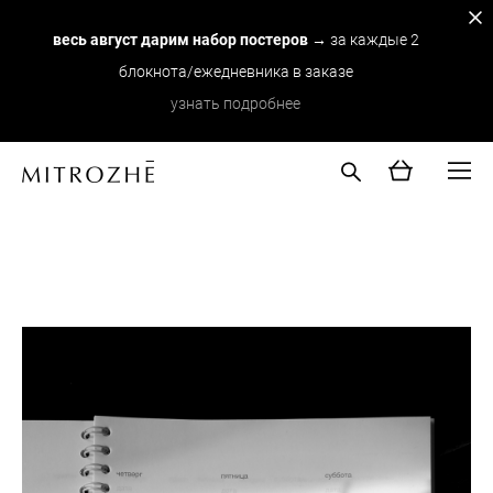
весь август дарим набор постеров
→ за каждые 2
блокнота/ежедневника в заказе
узнать подробнее
note №61