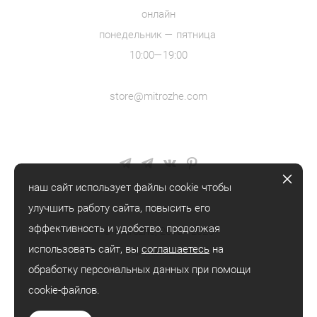
онлайн
понедельник — пятница
10:00—19:00
store@mitrozhe.com
наш сайт использует файлы cookie чтобы
улучшить работу сайта, повысить его
эффективность и удобство. продолжая
© mitrozhe, 2018—2026
использовать сайт, вы
соглашаетесь
на
® mitrozhe
обработку персональных данных при помощи
cookie-файлов.