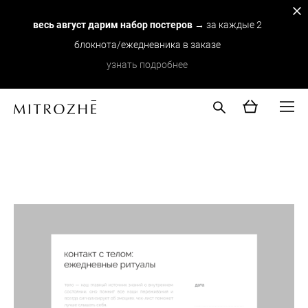
весь август дарим набор постеров
→ за каждые 2
блокнота/ежедневника в заказе
узнать подробнее
note №60