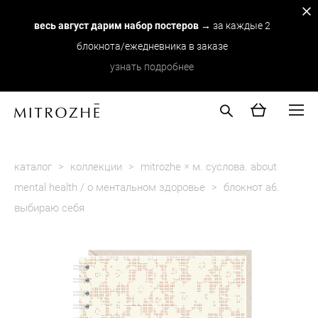
весь август дарим набор постеров
→ за каждые 2
блокнота/ежедневника в заказе
узнать подробнее
каталог
>
коллекции
>
mitrozhe × м. суслова. about
mental health / о ментальном здоровье
>
блокнот а6.
выбираю себя