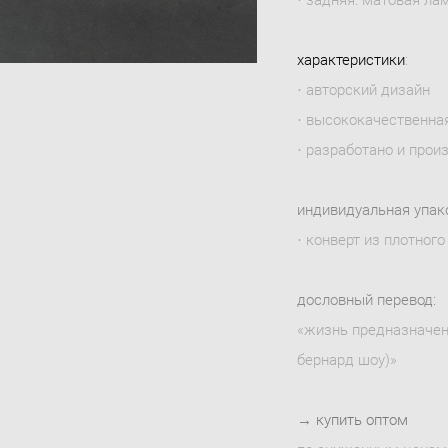
характеристики
:
· авторский дизайн
· высококачественна
· разработано и прои
индивидуальная упак
· конверт из плотного
дословный перевод:
«жизнь предназначена
бернард шоу)»
→
купить оптом