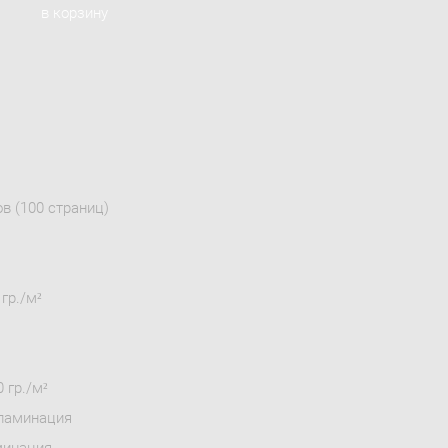
в корзину
ов (100 страниц)
 гр./м²
 гр./м²
 ламинация
минация