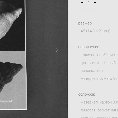
размер:
· А5 (14,8 × 21 см)
наполнение:
· количество: 50 лист
· цвет листов: белый
· линовка: нет
· материал: бумага 80
обложка:
· материал: картон 300
· лицевая: бархатная
· задняя: матовая ла