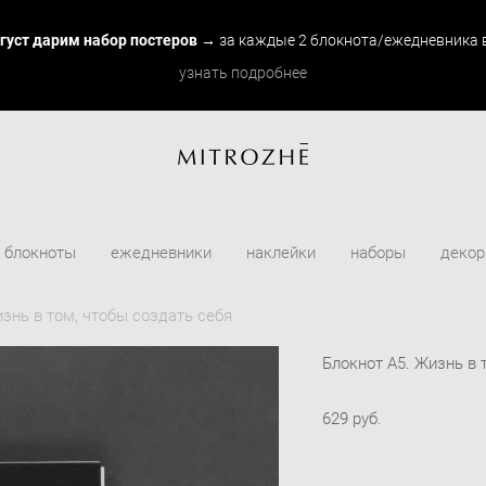
вгуст дарим набор постеров
→ за каждые 2 блокнота/ежедневника в
узнать подробнее
блокноты
ежедневники
наклейки
наборы
декор
изнь в том, чтобы создать себя
Блокнот А5. Жизнь в 
629 pуб.