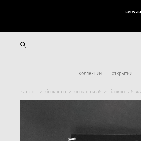
весь а
коллекции
открытки
каталог
>
блокноты
>
блокноты а5
>
блокнот а5. ж