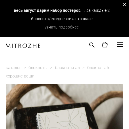
весь август дарим набор постеров
→ за каждые 2
блокнота/ежедневника в заказе
узнать подробнее
каталог
>
блокноты
>
блокноты а5
>
блокнот а5.
хорошие вещи