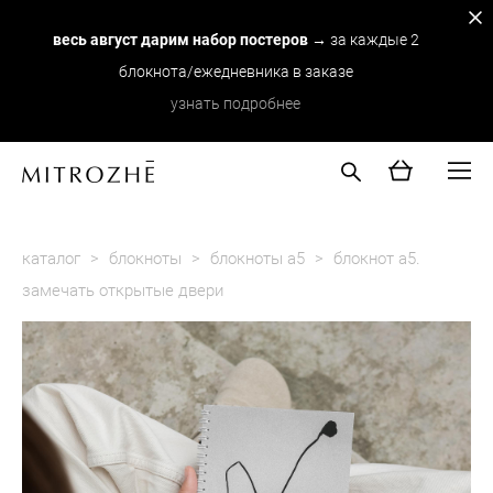
весь август дарим набор постеров
→ за каждые 2
блокнота/ежедневника в заказе
узнать подробнее
каталог
>
блокноты
>
блокноты а5
>
блокнот а5.
замечать открытые двери