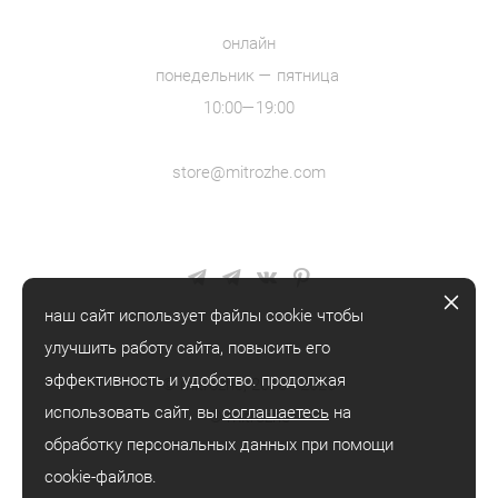
онлайн
понедельник — пятница
10:00—19:00
store@mitrozhe.com
наш сайт использует файлы cookie чтобы
улучшить работу сайта, повысить его
эффективность и удобство. продолжая
© mitrozhe, 2018—2026
использовать сайт, вы
соглашаетесь
на
® mitrozhe
обработку персональных данных при помощи
cookie-файлов.