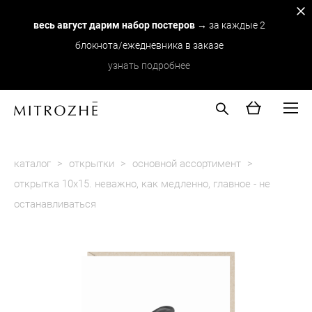
весь август дарим набор постеров
→ за каждые 2
блокнота/ежедневника в заказе
узнать подробнее
каталог
>
открытки
>
основной ассортимент
>
открытка 10х15. неважно, как медленно, главное - не
останавливаться