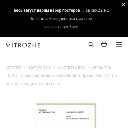
весь август дарим набор постеров
→ за каждые 2
блокнота/ежедневника в заказе
узнать подробнее
каталог
>
sample sale
>
смотреть все
>
открытка
10х15. только сердцем можно видеть правильно; то, что
важно, невидимо для глаза