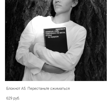
Блокнот А5. Перестаньте сжиматься
629 pуб.