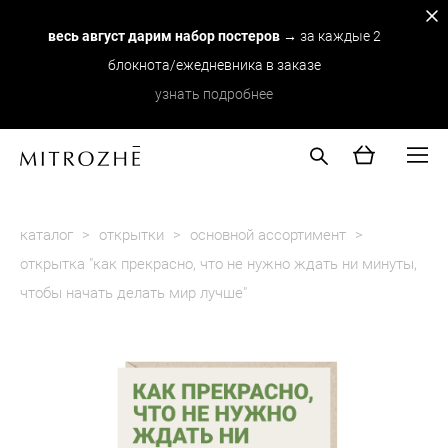
весь август дарим набор постеров
→ за каждые 2
блокнота/ежедневника в заказе
узнать подробнее
каталог
>
открытки
>
основной ассортимент
>
открытка "как прекрасно, что не нужно ждать ни минуты,
чтобы начать делать мир лучше"