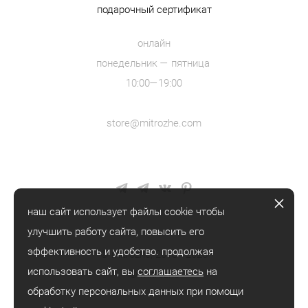
подарочный сертификат
онлайн
понедельник — пятница
10:00—19:00
store@mitrozhe.com
наш сайт использует файлы cookie чтобы
улучшить работу сайта, повысить его
эффективность и удобство. продолжая
© mitrozhe, 2018—2026
использовать сайт, вы
соглашаетесь
на
® mitrozhe
обработку персональных данных при помощи