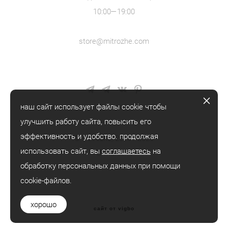
10:00—19:00
store@mitrozhe.com
наш сайт использует файлы cookie чтобы
улучшить работу сайта, повысить его
эффективность и удобство. продолжая
© mitrozhe, 2018—2026
использовать сайт, вы
соглашаетесь
на
® mitrozhe
обработку персональных данных при помощи
cookie-файлов.
хорошо
сайт от vigbo