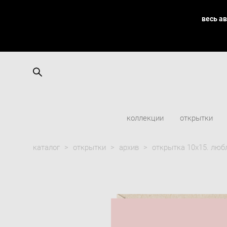
весь а
коллекции
открытки
каталог
>
открытки
>
архив
>
открытка 10х15. люб