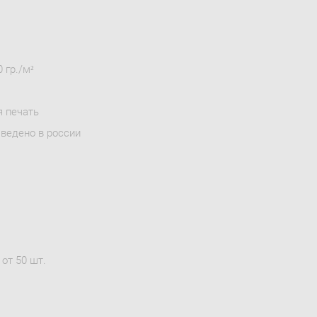
 гр./м²
я печать
зведено в россии
от 50 шт.