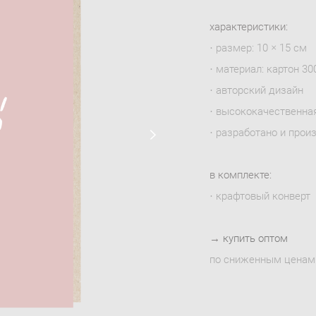
характеристики:
· размер: 10 × 15 см
· материал: картон 300
· авторский дизайн
· высококачественна
· разработано и прои
в комплекте:
· крафтовый конверт
→
купить оптом
по сниженным ценам 