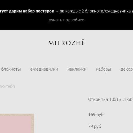
вгуст дарим набор постеров
→ за каждые 2 блокнота/ежедневника в
узнать подробнее
блокноты
ежедневники
наклейки
наборы
декор
лю тебя
Открытка 10х15. Люб
169 pуб.
79 pуб.