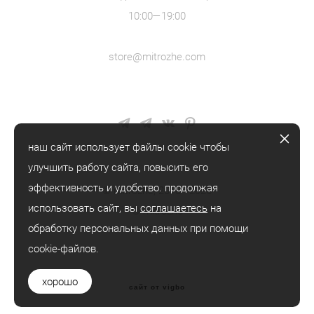
10:00—19:00
store@mitrozhe.com
наш сайт использует файлы cookie чтобы
улучшить работу сайта, повысить его
эффективность и удобство. продолжая
© mitrozhe, 2018—2026
использовать сайт, вы
соглашаетесь
на
® mitrozhe
обработку персональных данных при помощи
cookie-файлов.
хорошо
сайт от vigbo