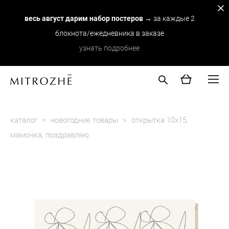
весь август дарим набор постеров
→ за каждые 2
блокнота/ежедневника в заказе
узнать подробнее
каталог
>
новогодние товары
>
открытка 10х15.
мамочка, поздравляю