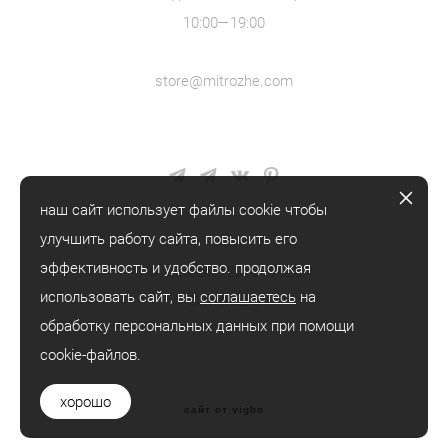
10:00—19:00
store@mitrozhe.com
наш сайт использует файлы cookie чтобы
улучшить работу сайта, повысить его
эффективность и удобство. продолжая
© mitrozhe, 2018—2026
использовать сайт, вы
соглашаетесь
на
® mitrozhe
обработку персональных данных при помощи
cookie-файлов.
хорошо
сайт от vigbo