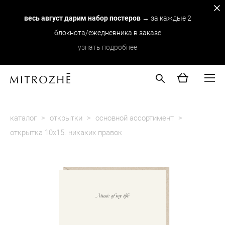
весь август дарим набор постеров
→ за каждые 2
блокнота/ежедневника в заказе
узнать подробнее
каталог
>
открытки
>
основной ассортимент
>
открытка 10х15. никаких правок