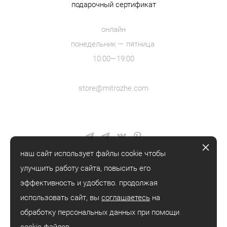
подарочный сертификат
онлайн
понедельник — пятница
10:00—19:00
store@mitrozhe.com
наш сайт использует файлы cookie чтобы
улучшить работу сайта, повысить его
эффективность и удобство. продолжая
© mitrozhe, 2018—2026
использовать сайт, вы
соглашаетесь
на
® mitrozhe
обработку персональных данных при помощи
cookie-файлов.