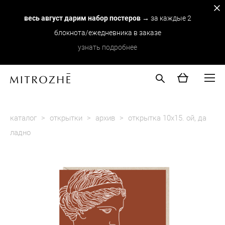
весь август дарим набор постеров
→ за каждые 2
блокнота/ежедневника в заказе
узнать подробнее
каталог
>
открытки
>
архив
>
открытка 10х15. ой, да
ладно