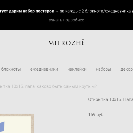
вгуст дарим набор постеров
→ за каждые 2 блокнота/ежедневника в
узнать подробнее
блокноты
ежедневники
наклейки
наборы
декор
ытка 10х15. папа, каково быть самым крутым?
Открытка 10х15. Пап
169 pуб.