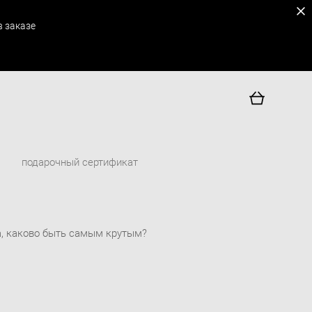
 заказе
подарочный сертификат
а, каково быть самым крутым?