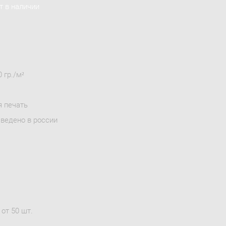
т в наличии
 гр./м²
я печать
зведено в россии
от 50 шт.