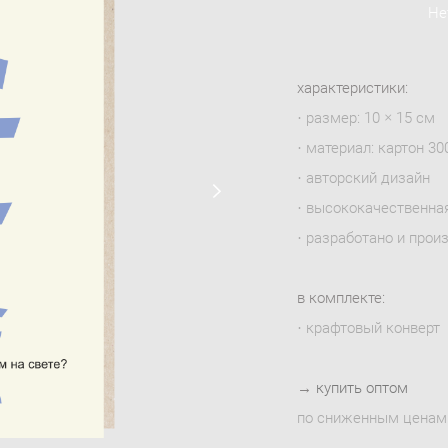
Не
характеристики:
· размер: 10 × 15 см
· материал: картон 300
· авторский дизайн
· высококачественна
· разработано и прои
в комплекте:
· крафтовый конверт
→
купить оптом
по сниженным ценам 