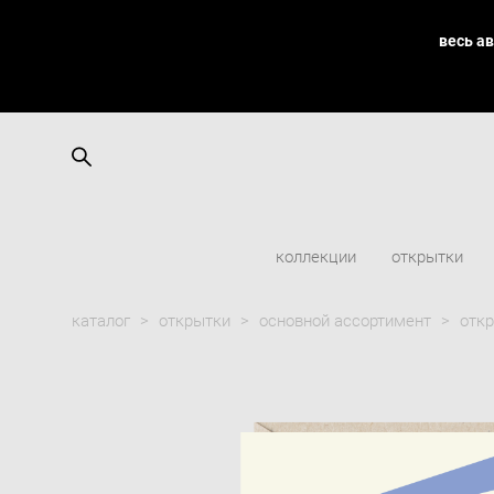
весь а
коллекции
открытки
каталог
>
открытки
>
основной ассортимент
>
откр