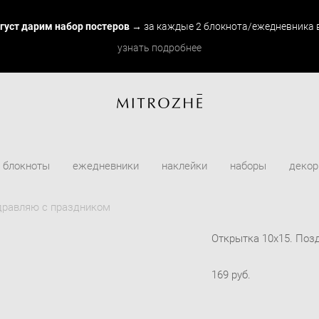
вгуст дарим набор постеров
→ за каждые 2 блокнота/ежедневника в
узнать подробнее
блокноты
ежедневники
наклейки
наборы
декор
здравляю с праздником
Открытка 10х15. Поз
169 pуб.