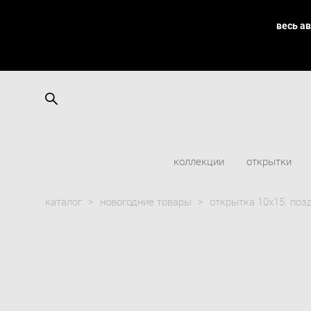
весь а
коллекции
открытки
каталог
>
новогодние товары
>
открытка 10х15. по