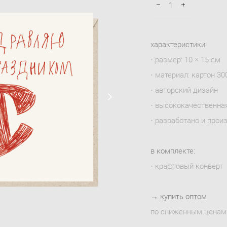
характеристики:
· размер: 10 × 15 см
· материал: картон 300
· авторский дизайн
· высококачественна
· разработано и прои
в комплекте:
· крафтовый конверт
→
купить оптом
по сниженным ценам 