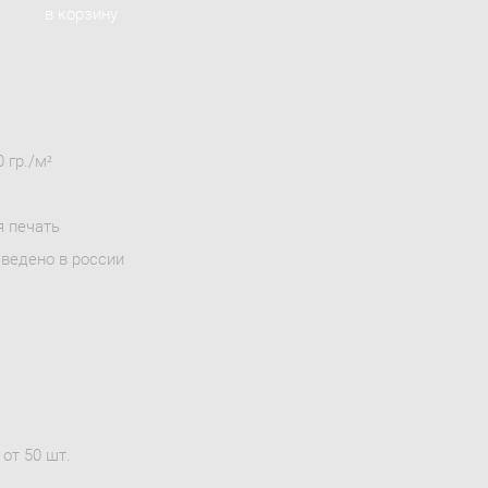
в корзину
 гр./м²
я печать
зведено в россии
от 50 шт.