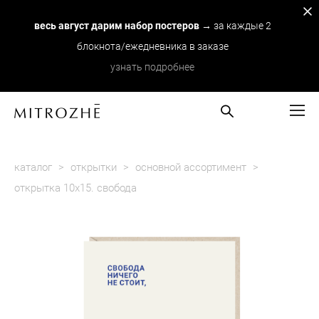
весь август дарим набор постеров
→ за каждые 2
блокнота/ежедневника в заказе
узнать подробнее
каталог
>
открытки
>
основной ассортимент
>
открытка 10х15. свобода