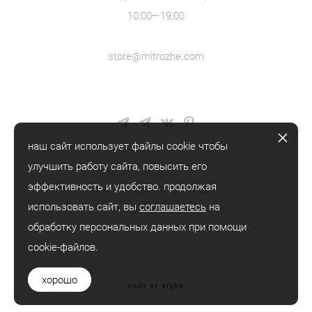
10:00—19:00
store@mitrozhe.com
наш сайт использует файлы cookie чтобы
улучшить работу сайта, повысить его
эффективность и удобство. продолжая
© mitrozhe, 2018—2026
использовать сайт, вы
соглашаетесь
на
® mitrozhe
обработку персональных данных при помощи
cookie-файлов.
хорошо
сайт от vigbo