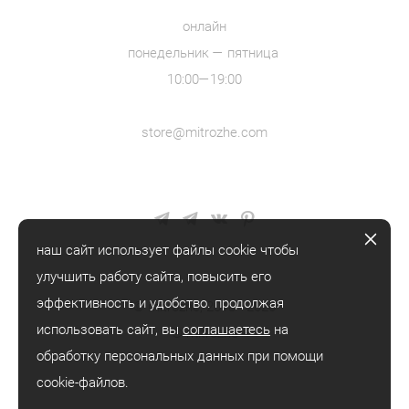
онлайн
понедельник — пятница
10:00—19:00
store@mitrozhe.com
наш сайт использует файлы cookie чтобы
улучшить работу сайта, повысить его
эффективность и удобство. продолжая
© mitrozhe, 2018—2026
использовать сайт, вы
соглашаетесь
на
® mitrozhe
обработку персональных данных при помощи
cookie-файлов.