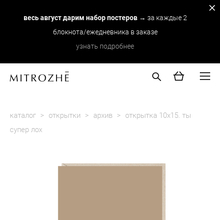
весь август дарим набор постеров
→ за каждые 2
блокнота/ежедневника в заказе
узнать подробнее
каталог
>
открытки
>
архив
>
открытка 10х15. ты
супер лох