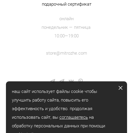
подарочный сертификат
онлайн
понедельник — пятница
10:00—19:00
store@mitrozhe.com
наш сайт использует файлы cookie чтобы
улучшить работу сайта, повысить его
эффективность и удобство. продолжая
© mitrozhe, 2018—2026
использовать сайт, вы
соглашаетесь
на
® mitrozhe
обработку персональных данных при помощи