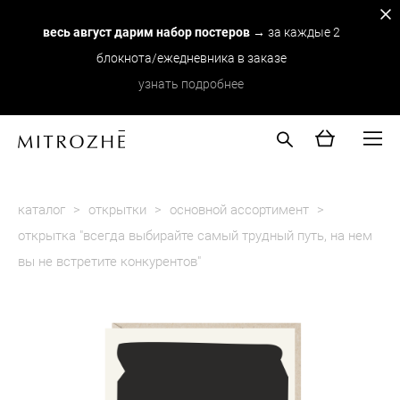
весь август дарим набор постеров
→ за каждые 2
блокнота/ежедневника в заказе
узнать подробнее
каталог
>
открытки
>
основной ассортимент
>
открытка "всегда выбирайте самый трудный путь, на нем
вы не встретите конкурентов"