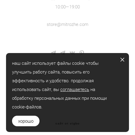
10:00—19:00
store@mitrozhe.com
наш сайт использует файлы cookie чтобы
улучшить работу сайта, повысить его
эффективность и удобство. продолжая
© mitrozhe, 2018—2026
использовать сайт, вы
соглашаетесь
на
® mitrozhe
обработку персональных данных при помощи
cookie-файлов.
хорошо
сайт от vigbo