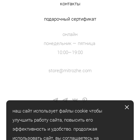
контакты
подарочный сертификат
онлайн
понедельник — пятница
10:00—19:00
store@mitrozhe.com
наш сайт использует файлы cookie чтобы
улучшить работу сайта, повысить его
эффективность и удобство. продолжая
© mitrozhe, 2018—2026
использовать сайт, вы
соглашаетесь
на
® mitrozhe