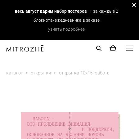
весь август дарим набор постеров
→ за каждые 2
блокнота/ежедневника в заказе
узнать подробнее
каталог
>
открытки
>
открытка 10х15. забота