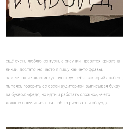
ещё очень люблю контурные рисунки, нравится кривизна
линий. достаточно часто я пишу какие-то фразы,
заменяющие «картинку», чувствуя себя, как юрий альберт,
пытаясь говорить со своей аудиторией, выписывая букву
за буквой: «федя, но идти и работать сложно», «чёто
должно получиться», «я люблю рисовать и абсурд».