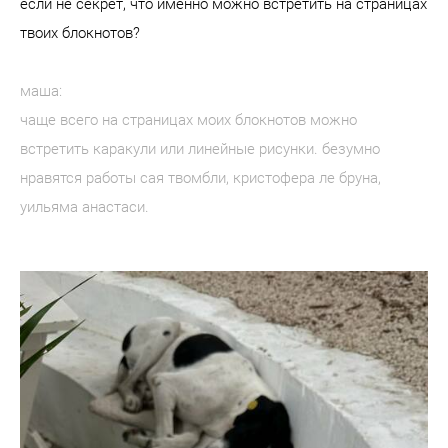
если не секрет, что именно можно встретить на страницах
твоих блокнотов?
маша:
чаще всего на страницах моих блокнотов можно
встретить каракули или линейные рисунки. безумно
нравятся работы сая твомбли, кристофера ле бруна,
уильяма анастаси.