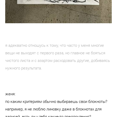
я адекватно отношусь к тому, что часто у меня многие
вещи не выходят с первого раза, но главное не бояться
чистого листа и с азартом расходовать другие, добиваясь
нужного результата.
женя:
по каким критериям обычно выбираешь свои блокноты?
например, я не люблю линовку даже в блокнотах для
записей. есть ли у тебя какие-то предпочтения?