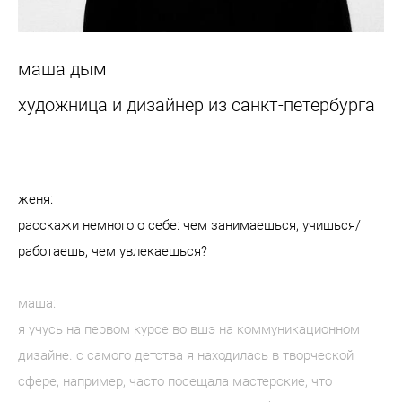
маша дым
художница и дизайнер из санкт-петербурга
женя:
расскажи немного о себе: чем занимаешься, учишься/
работаешь, чем увлекаешься?
маша:
я учусь на первом курсе во вшэ на коммуникационном
дизайне. с самого детства я находилась в творческой
сфере, например, часто посещала мастерские, что