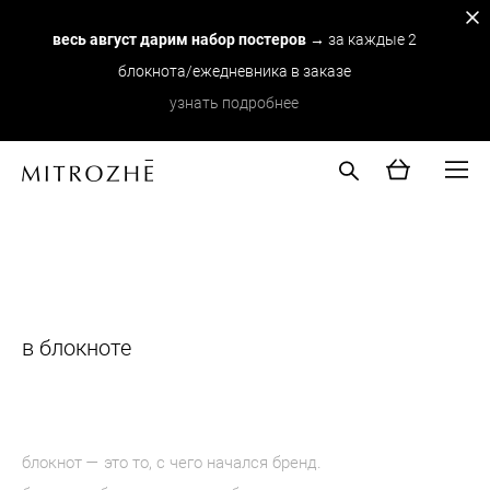
весь август дарим набор постеров
→ за каждые 2
блокнота/ежедневника в заказе
узнать подробнее
note №11
в блокноте
блокнот — это то, с чего начался бренд.