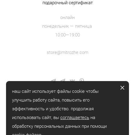
подарочный сертификат
онлайн
понедельник — пятница
10:00—19:00
store@mitrozhe.com
наш сайт использует файлы cookie чтобы
улучшить работу сайта, повысить его
эффективность и удобство. продолжая
© mitrozhe, 2018—2026
использовать сайт, вы
соглашаетесь
на
® mitrozhe
обработку персональных данных при помощи
cookie-файлов.