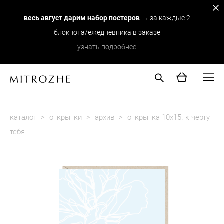
весь август дарим набор постеров
→ за каждые 2
блокнота/ежедневника в заказе
узнать подробнее
каталог
>
открытки
>
архив
>
открытка 10х15. к черту
тебя