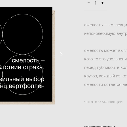
смелость — коллекци
непоколебимую внутр
смелость может выгл
кого-то это увольнен
перед публикой. в к
кругов, каждый из ко
смелости остается н
читать о коллекции
характеристики: