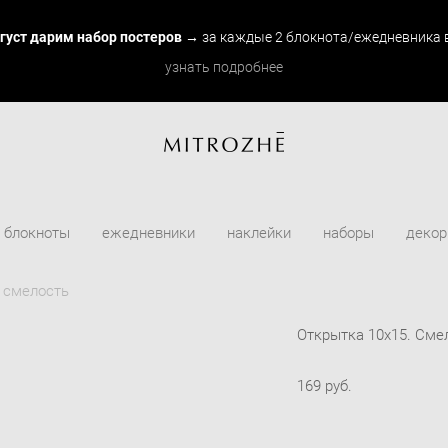
вгуст дарим набор постеров
→ за каждые 2 блокнота/ежедневника в
узнать подробнее
блокноты
ежедневники
наклейки
наборы
декор
. смелость
Открытка 10х15. Сме
169 pуб.