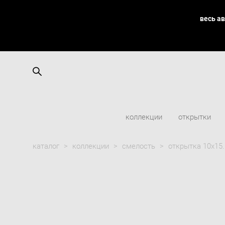
весь а
коллекции
открытки
каталог
>
коллекции
>
смелость
>
открытка 10х15