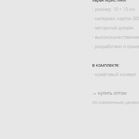
· размер: 10 × 15 см
· материал: картон 300
· авторский дизайн
· высококачественна
· разработано и прои
в комплекте:
· крафтовый конверт
→
купить оптом
по сниженным ценам 