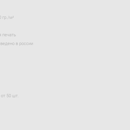
 гр./м²
я печать
зведено в россии
от 50 шт.