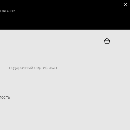
 заказе
подарочный сертификат
лость